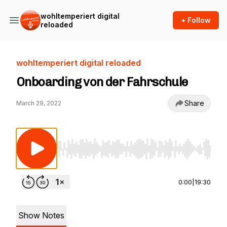
wohltemperiert digital
+ Follow
reloaded
wohltemperiert digital reloaded
Onboarding von der Fahrschule
Share
March 29, 2022
Use Left/Right to seek, Home/End to jump to st
0:00
|
19:30
Show Notes