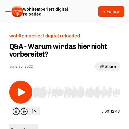
wohltemperiert digital
+ Follow
reloaded
wohltemperiert digital reloaded
Q&A - Warum wir das hier nicht
vorbereitet?
Share
June 20, 2022
Use Left/Right to seek, Home/End to jump to st
0:00
|
12:43