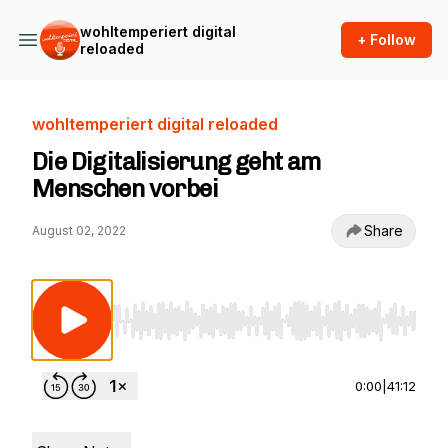
wohltemperiert digital
+ Follow
reloaded
wohltemperiert digital reloaded
Die Digitalisierung geht am
Menschen vorbei
Share
August 02, 2022
Use Left/Right to seek, Home/End to jump to st
0:00
|
41:12