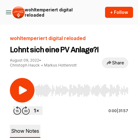
wohltemperiert digital
+ Follow
reloaded
wohltemperiert digital reloaded
Lohnt sich eine PV Anlage?!
August 09, 2022
•
Share
Christoph Hauck + Markus Hottenrott
Use Left/Right to seek, Home/End to jump to st
0:00
|
31:57
Show Notes