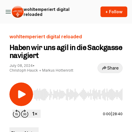
wohltemperiert digital
+ Follow
reloaded
wohltemperiert digital reloaded
Haben wir uns agil in die Sackgasse
navigiert
July 08, 2024
•
Share
Christoph Hauck + Markus Hottenrott
Use Left/Right to seek, Home/End to jump to st
0:00
|
28:40