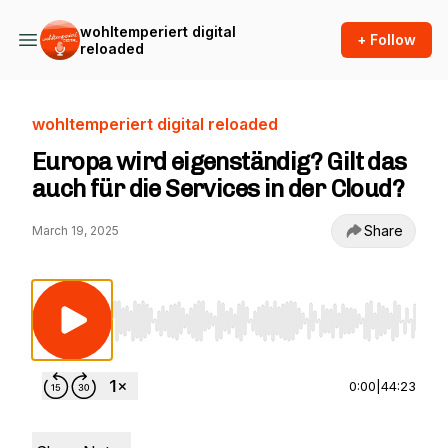
wohltemperiert digital
+ Follow
reloaded
wohltemperiert digital reloaded
Europa wird eigenständig? Gilt das
auch für die Services in der Cloud?
Share
March 19, 2025
Use Left/Right to seek, Home/End to jump to st
0:00
|
44:23