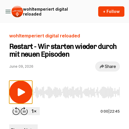
wohltemperiert digital
+ Follow
reloaded
wohltemperiert digital reloaded
Restart - Wir starten wieder durch
mit neuen Episoden
Share
June 09, 2026
Use Left/Right to seek, Home/End to jump to st
0:00
|
22:45