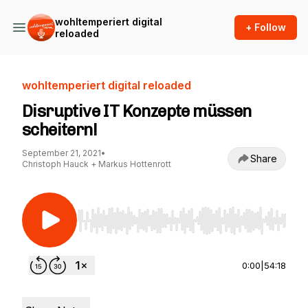
wohltemperiert digital
+ Follow
reloaded
wohltemperiert digital reloaded
Disruptive IT Konzepte müssen
scheitern!
September 21, 2021
•
Share
Christoph Hauck + Markus Hottenrott
Use Left/Right to seek, Home/End to jump to st
0:00
|
54:18